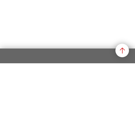
Öffnungszeiten vom 1. April bis 31. Oktober
Montag: geschlossen
Dienstag: 14-17 Uhr
Mittwoch: 14-17 Uhr
Donnerstag: 14-17 Uhr
Freitag: geschlossen
Samstag: 14-17 Uhr
Sonntag: 10-17 Uhr