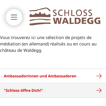
Aller au début de la page
Vous trouverez ici une sélection de projets de
médiation (en allemand) réalisés ou en cours au
château de Waldegg.
Projets
Ambassadorinnen und Ambassadoren
"Schloss öffne Dich!"
"Schloss öffne Dich!"
[Translate to Français:]