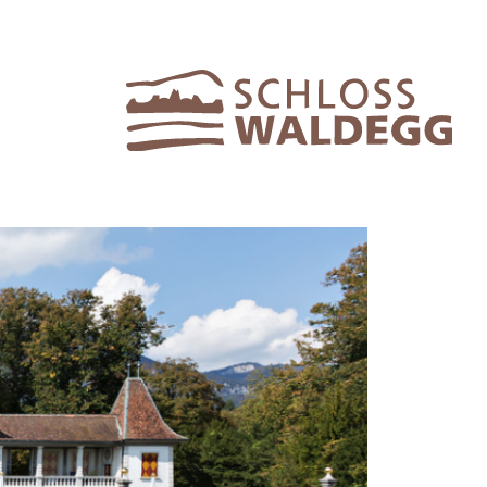
Location
Événement privé
ues
Mariages civils
Événement d'entreprise