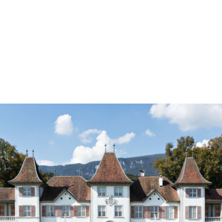
tions pratiques
Offres
'ouverture
Adultes
entrée
Visites guidées publiq
cès
Visites guidées privées