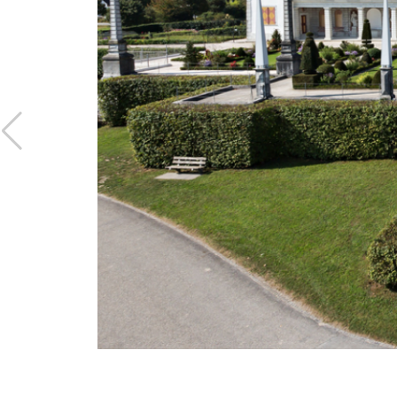
Jardins
Restaura
Jardin baroque
Excursio
Parterre de l'orangerie
château 
Jardin potager
Collection