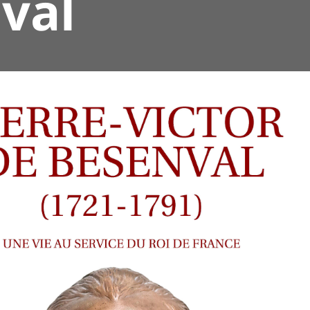
val
nk