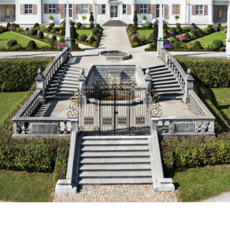
tion
Enfants et familles
ns autour du
Anniversaires d'enfant
de Waldegg
Circuits en famille
Evénements publiques
Écoles
Interaktive Rundgäng
Projets
"Schloss öffne Dich!"
[Translate to Français:]
Schultheaterwoche