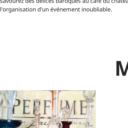
savourez des délices baroques au café du châtea
l'organisation d'un événement inoubliable.
M