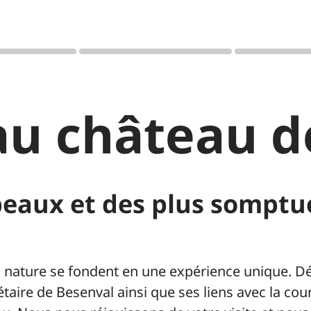
tation
ntonal de la
au château d
t le sport
re
 beaux et des plus sompt
 la nature se fondent en une expérience unique. 
iétaire de Besenval ainsi que ses liens avec la cou