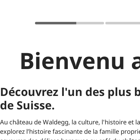
Manifestations
Présen
Contact
Office ca
Bienvenu 
culture e
Liens
Littératu
Découvrez l'un des plus
de Suisse.
Au château de Waldegg, la culture, l'histoire et
explorez l’histoire fascinante de la famille propr