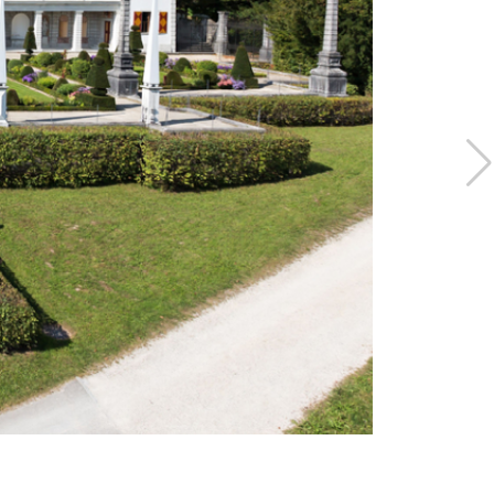
Séminaires
s
Photographie
Localités
Service traiteur
e